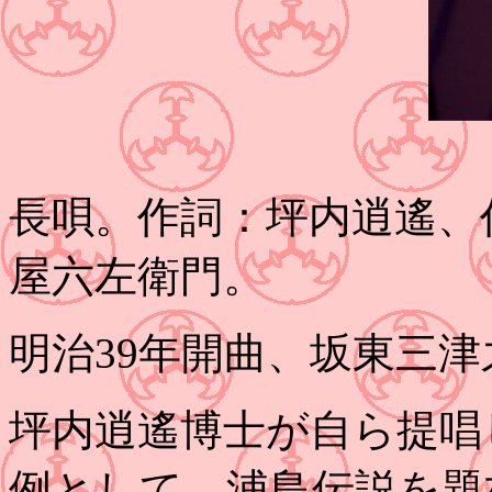
長唄。作詞：坪内逍遙、
屋六左衛門。
明治39年開曲、坂東三
坪内逍遙博士が自ら提唱
例として、浦島伝説を題