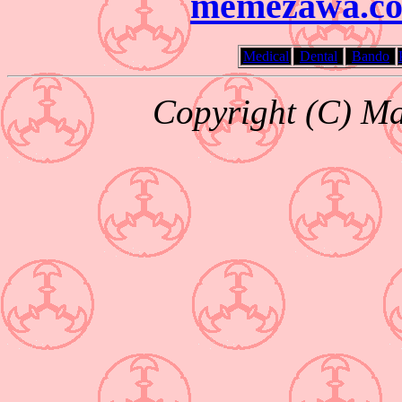
memezawa
Medical
Dental
Bando
Copyright (C) M