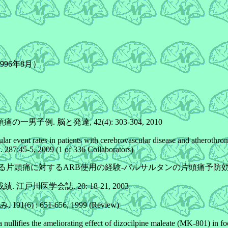
996年8月）
. 脳と発達, 42(4): 303-304, 2010
lar event rates in patients with cerebrovascular disease and atherothrom
 287:45-5, 2009 (1 of 336 Collaborators)
痛に対するARB使用の経験-バルサルタンの片頭痛予防効果-. 日本頭痛
川医学会誌. 20: 18-21, 2003
: 651-656, 1999 (Review)
llifies the ameliorating effect of dizocilpine maleate (MK-801) in foc