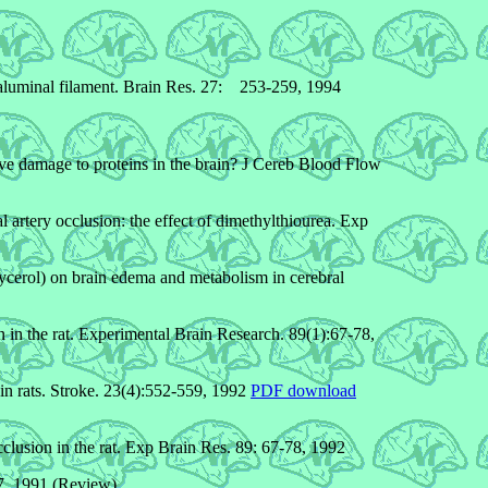
aluminal filament. Brain Res. 27: 253-259, 1994
e damage to proteins in the brain? J Cereb Blood Flow
artery occlusion: the effect of dimethylthiourea. Exp
ycerol) on brain edema and metabolism in cerebral
in the rat. Experimental Brain Research. 89(1):67-78,
in rats. Stroke. 23(4):552-559, 1992
PDF download
usion in the rat. Exp Brain Res. 89: 67-78, 1992
7, 1991 (Review)