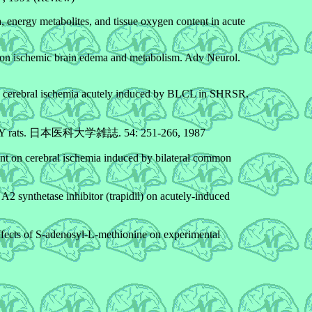
energy metabolites, and tissue oxygen content in acute
 on ischemic brain edema and metabolism. Adv Neurol.
n cerebral ischemia acutely induced by BLCL in SHRSR.
 and WKY rats. 日本医科大学雑誌. 54: 251-266, 1987
t on cerebral ischemia induced by bilateral common
 synthetase inhibitor (trapidil) on acutely-induced
cts of S-adenosyl-L-methionine on experimental