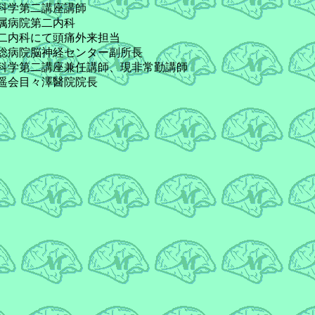
科学第二講座講師
属病院第二内科
二内科にて頭痛外来担当
総病院脳神経センター副所長
科学第二講座兼任講師、現非常勤講師
遥会目々澤醫院院長