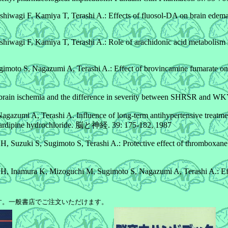
wagi F, Kamiya T, Terashi A.: Effects of fluosol-DA on brain edema, 
iwagi F, Kamiya T, Terashi A.: Role of arachidonic acid metabolism
imoto S, Nagazumi A, Terashi A.: Effect of brovincamine fumarate o
ed brain ischemia and the difference in severity between SHRSR
zumi A, Terashi A. Influence of long-term antihypertensive treatmen
 nicardipine hydrochloride. 脳と神経. 39: 175-182, 1987
uzuki S, Sugimoto S, Terashi A.: Protective effect of thromboxane A2
 Inamura K, Mizoguchi M, Sugimoto S, Nagazumi A, Terashi A.: Effe
す。一般書店でご注文いただけます。