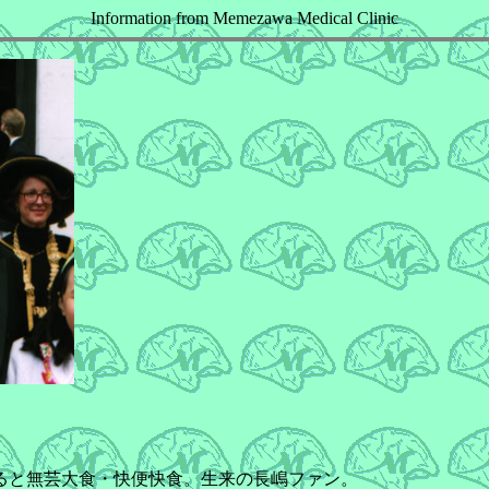
Information from Memezawa Medical Clinic
ると無芸大食・快便快食。生来の長嶋ファン。