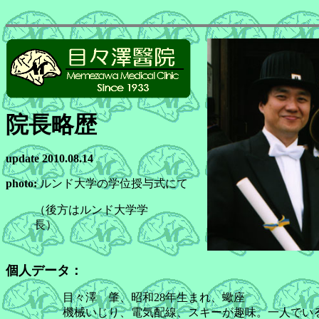
院長略歴
update 2010.08.14
photo:
ルンド大学の学位授与式にて
（後方はルンド大学学
長）
個人データ
：
目々澤 肇、昭和28年生まれ、蠍座
機械いじり、電気配線、スキーが趣味。一人でい