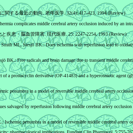
動向. 老年医学. 32(4): 417-423, 1994 (Review)
mia complicates middle cerebral artery occlusion induced by an intr
・脳血管障害. 現代医療. 25: 2247-2254, 1993 (Review)
mith ML, Siesjö BK.: Does ischemia with reperfusion lead to oxidativ
BK.: Free radicals and brain damage due to transient middle cerebral 
of a prostacyclin derivative (OP-41483) and a hyperosmotic agent (gl
 penumbra in a model of reversible middle cerebral artery occlusion 
 salvaged by reperfusion following middle cerebral artery occlusion 
chemic penumbra in a model of reversible middle cerebral artery occl
ity: pharmacological implications. Fundam Clin Pharmacol. 5:755-76