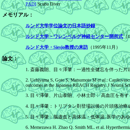
PADI
Scuba Diver
メモリアル：
ルンド大学学位論文の日本語抄録
ルンド大学・ワレンベルグ神経センター開所式
（1
ルンド大学・Siesjo教授の来訪
（1995年11月）
論文：
1. 斎藤義朗、目々澤肇：一過性全健忘を伴った片頭痛の一男子例
2. Uchiyama S, Goto S, Matsumoto M
et al.
: Cardiovascu
outcomes in the Japanese REACH Registry. J Neurol Sci.
3. 目々澤肇、片山泰朗、小林士郎： 高血圧を有する片頭
4. 目々澤肇：トリプタン剤登場以後の片頭痛治療成績. 江戸
5. 目々澤肇：脳虚血と高体温・低体温. 医学のあゆみ, 191(6) 
6. Memezawa H. Zhao Q. Smith ML. et al. Hyperthermia nu