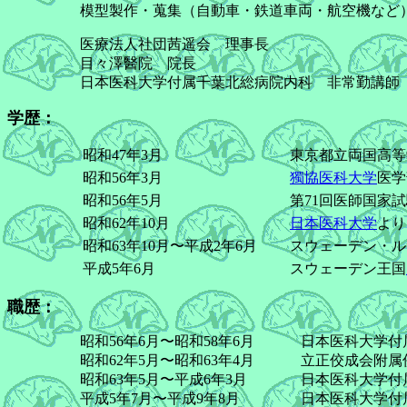
模型製作・蒐集（自動車・鉄道車両・航空機など
医療法人社団茜遥会 理事長
目々澤醫院 院長
日本医科大学付属千葉北総病院内科 非常勤講師
学歴：
昭和47年3月
東京都立両国高等
昭和56年3月
獨協医科大学
医学
昭和56年5月
第71回医師国家
昭和62年10月
日本医科大学
より
昭和63年10月〜平成2年6月
スウェーデン・ル
平成5年6月
スウェーデン王国
職歴：
昭和56年6月〜昭和58年6月
日本医科大学付
昭和62年5月〜昭和63年4月
立正佼成会附属
昭和63年5月〜平成6年3月
日本医科大学付
平成5年7月〜平成9年8月
日本医科大学付