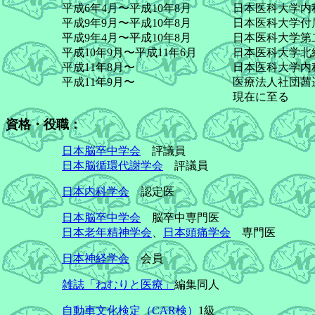
平成6年4月〜平成10年8月
日本医科大学内
平成9年9月〜平成10年8月
日本医科大学付
平成9年4月〜平成10年8月
日本医科大学第
平成10年9月〜平成11年6月
日本医科大学北
平成11年8月〜
日本医科大学内
平成11年9月〜
医療法人社団茜
現在に至る
資格・役職：
日本脳卒中学会
評議員
日本脳循環代謝学会
評議員
日本内科学会
認定医
日本脳卒中学会
脳卒中専門医
日本老年精神学会
、
日本頭痛学会
専門医
日本神経学会
会員
雑誌「ねむりと医療」
編集同人
自動車文化検定（CAR検）
1級