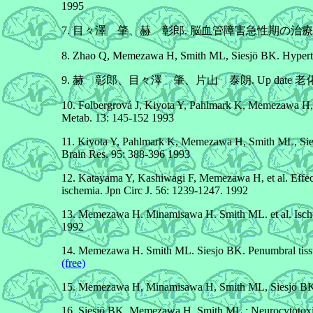
1995
7. 目々澤 肇、赫 彰郎. 脳血管障害急性期の治療に関する最近の
8. Zhao Q, Memezawa H, Smith ML, Siesjö BK. Hyperther
9. 赫 彰郎、目々澤 肇、片山 泰朗. Up date 老化と疾患
10. Folbergrová J, Kiyota Y, Pahlmark K, Memezawa H, S
Metab. 13: 145-152 1993
11. Kiyota Y, Pahlmark K, Memezawa H, Smith ML, Siesjö 
Brain Res. 95: 388-396 1993
12. Katayama Y, Kashiwagi F, Memezawa H, et al. Effect 
ischemia. Jpn Circ J. 56: 1239-1247. 1992
13. Memezawa H. Minamisawa H. Smith ML. et al. Ischemic
1992
14. Memezawa H. Smith ML. Siesjo BK. Penumbral tissues
(free)
15. Memezawa H, Minamisawa H, Smith ML, Siesjö BK.: Is
16. Siesjö BK, Memezawa H, Smith ML.: Neurocytotoxic