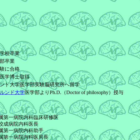
）
学校卒業
部卒業
試験に合格
医学博士取得
ンド大学医学部実験脳研究所へ留学
ルンド大学
医学部よりPh.D.（Doctor of philosophy）授与
属第一病院内科臨床研修医
佼成病院内科医長
属第一病院内科助手
属第一病院内科医局長