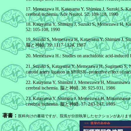
17. Memezawa H, Katayama Y, Shimizu J, Suzuki S, Kashi
cerebral ischemia. Adv Neurol. 52: 109-118, 1990
18. Katayama Y, Shimizu J, Suzuki S, Memezawa H, Kash
52: 105-108, 1990
19. Suzuki S, Memezawa H, Katayama Y, Shimizu J, Sug
脳と神経. 39: 1117-1124, 1987
20. Memezawa H.: Studies on arachidonic acid-induc
21. Suzuki S, Katayama Y, Memezawa H, Sugimoto S, Naga
carotid artery ligation in SHRSR--protective effect of
22. Katayama Y, Shimizu J, Memezawa H, Minamisawa H, S
cerebral ischemia. 脳と神経. 38: 925-931, 1986
23. Katayama Y, Shimizu J, Memezawa H, Minamisawa H,
cerebral ischemia. 脳と神経. 37: 243-247, 1985
著書：
医科向けの書籍ですが、院長が分担執筆したセクションがありま