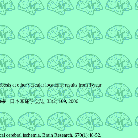
bosis at other vascular locations: results from 1-year
学会誌, 33(2):109, 2006
al cerebral ischemia. Brain Research. 670(1):48-52,